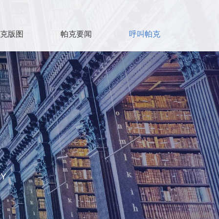
克版图
帕克要闻
呼叫帕克
CY