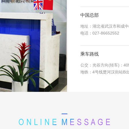
中国总部
地址：湖北省武汉市和成中
电话：027-86652552
乘车路线
公交：光谷方向(转车)：405、
地铁：4号线楚河汉街站B