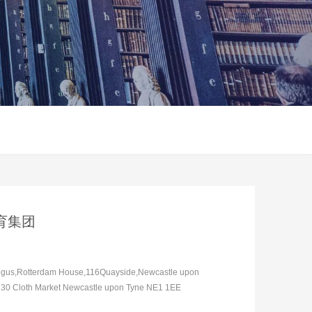
育集团
egus,Rotterdam House,116Quayside,Newcastle upon
0 Cloth Market Newcastle upon Tyne NE1 1EE